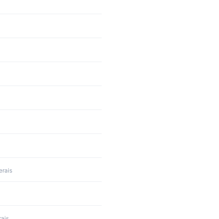
erais
rais