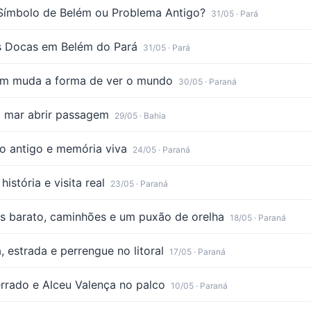
Símbolo de Belém ou Problema Antigo?
31/05
· Pará
s Docas em Belém do Pará
31/05
· Pará
ém muda a forma de ver o mundo
30/05
· Paraná
o mar abrir passagem
29/05
· Bahia
ro antigo e memória viva
24/05
· Paraná
história e visita real
23/05
· Paraná
is barato, caminhões e um puxão de orelha
18/05
· Paraná
 estrada e perrengue no litoral
17/05
· Paraná
rrado e Alceu Valença no palco
10/05
· Paraná