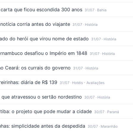
 carta que ficou escondida 300 anos
31/07
· Bahia
otícia corria antes do viajante
31/07
· História
lado do herói que virou nome de estado
31/07
· História
Pernambuco desafiou o Império em 1848
31/07
· História
 Ceará: os currais do governo
31/07
· História
irinhas: diária de R$ 139
31/07
· Hotéis - Avaliações
o que atravessou o sertão nordestino
30/07
· História
tiba: o projeto que pode mudar a cidade
30/07
· Paraná
has: simplicidade antes da despedida
30/07
· Maranhão