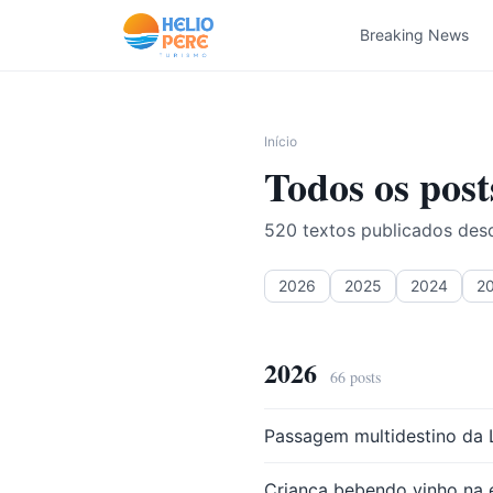
Pular para o conteúdo
Breaking News
Início
Todos os post
520
textos publicados de
2026
2025
2024
2
2026
66
posts
Passagem multidestino da 
Criança bebendo vinho na 