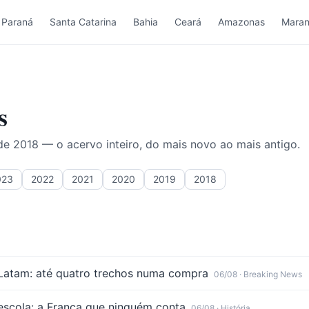
Paraná
Santa Catarina
Bahia
Ceará
Amazonas
Mara
s
sde
2018
— o acervo inteiro, do mais novo ao mais antigo.
023
2022
2021
2020
2019
2018
Latam: até quatro trechos numa compra
06/08
· Breaking News
escola: a França que ninguém conta
06/08
· História