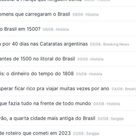
omens que carregaram o Brasil
06/08
· História
no Brasil em 1500?
06/08
· História
 por 40 dias nas Cataratas argentinas
05/08
· Breaking News
ntes de 1500 no litoral do Brasil
05/08
· História
éis: o dinheiro do tempo do 1808
05/08
· História
erar ficar rico pra viajar muitas vezes por ano
04/08
· Break
 que fazia tudo na frente de todo mundo
04/08
· História
ão, a quarta cidade mais antiga do Brasil
02/08
· Sergipe
 de roteiro que cometi em 2023
02/08
· Sergipe