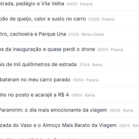
trada, pedágio e Vila Velha
09/05
· Paraná
ão de queijo, calor e susto no carro
03/05
· Paraná
tro, cachoeira e Parque Una
01/05
· Minas Gerais
es da inauguração e quase perdi o drone
29/04
· Paraná
is de mil quilômetros de estrada
27/04
· Bahia
: bateram no meu carro parado
10/04
· Paraná
ho no posto e acarajé a R$ 4
06/04
· Bahia
Paramirim: o dia mais emocionante da viagem
08/03
· Bahia
zada do Vaso e o Almoço Mais Barato da Viagem
06/03
· Ba