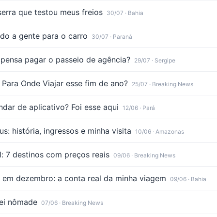
serra que testou meus freios
30/07
· Bahia
ndo a gente para o carro
30/07
· Paraná
pensa pagar o passeio de agência?
29/07
· Sergipe
 Para Onde Viajar esse fim de ano?
25/07
· Breaking News
ndar de aplicativo? Foi esse aqui
12/06
· Pará
 história, ingressos e minha visita
10/06
· Amazonas
l: 7 destinos com preços reais
09/06
· Breaking News
 em dezembro: a conta real da minha viagem
09/06
· Bahia
nei nômade
07/06
· Breaking News