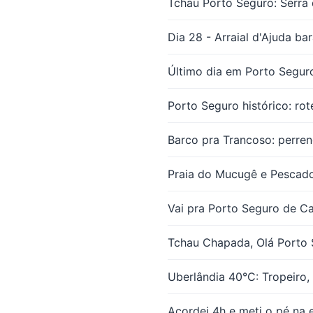
Tchau Porto Seguro: Serra 
Dia 28 - Arraial d'Ajuda ba
Último dia em Porto Segur
Porto Seguro histórico: ro
Barco pra Trancoso: perre
Praia do Mucugê e Pescado
Vai pra Porto Seguro de C
Tchau Chapada, Olá Porto 
Uberlândia 40°C: Tropeiro,
Acordei 4h e meti o pé na 