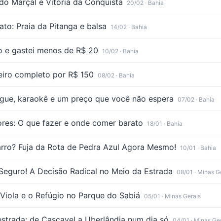
do Marçal e Vitória da Conquista
20/02
· Bahia
rato: Praia da Pitanga e balsa
14/02
· Bahia
o e gastei menos de R$ 20
10/02
· Bahia
teiro completo por R$ 150
08/02
· Bahia
ngue, karaokê e um preço que você não espera
07/02
· Bahia
res: O que fazer e onde comer barato
18/01
· Bahia
arro? Fuja da Rota de Pedra Azul Agora Mesmo!
10/01
· Bahia
Seguro! A Decisão Radical no Meio da Estrada
08/01
· Minas G
 Viola e o Refúgio no Parque do Sabiá
05/01
· Minas Gerais
estrada: de Cascavel a Uberlândia num dia só
04/01
· Minas Ge