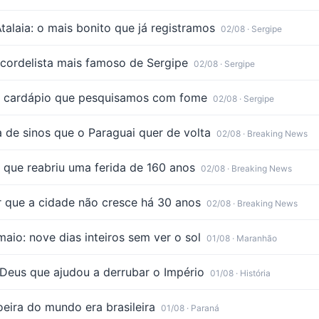
talaia: o mais bonito que já registramos
02/08
· Sergipe
cordelista mais famoso de Sergipe
02/08
· Sergipe
: o cardápio que pesquisamos com fome
02/08
· Sergipe
a de sinos que o Paraguai quer de volta
02/08
· Breaking News
e que reabriu uma ferida de 160 anos
02/08
· Breaking News
r que a cidade não cresce há 30 anos
02/08
· Breaking News
aio: nove dias inteiros sem ver o sol
01/08
· Maranhão
m Deus que ajudou a derrubar o Império
01/08
· História
eira do mundo era brasileira
01/08
· Paraná