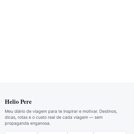
Pará
8
posts
Pelo Mundo
11
posts
Rio Grande do Norte
7
posts
Rio Grande do Sul
3
posts
Santa Catarina
8
posts
Sergipe
51
posts
São Paulo
17
posts
2
posts
Helio Pere
Meu diário de viagem para te inspirar e motivar. Destinos,
dicas, rotas e o custo real de cada viagem — sem
propaganda enganosa.