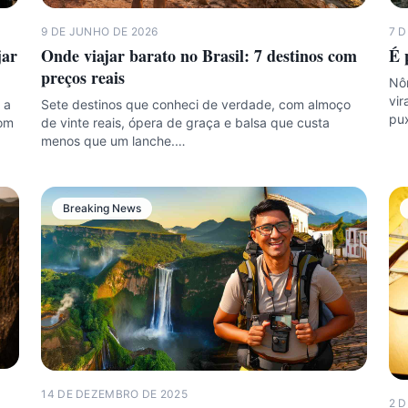
9 DE JUNHO DE 2026
7 
jar
Onde viajar barato no Brasil: 7 destinos com
É 
preços reais
Nôm
vir
 a
Sete destinos que conheci de verdade, com almoço
pux
com
de vinte reais, ópera de graça e balsa que custa
menos que um lanche.…
Breaking News
14 DE DEZEMBRO DE 2025
2 