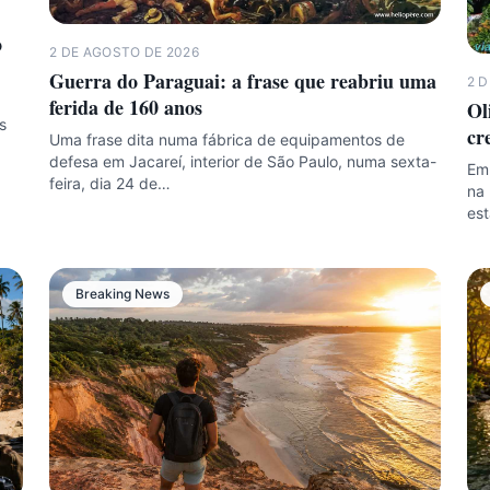
o
2 DE AGOSTO DE 2026
Guerra do Paraguai: a frase que reabriu uma
2 
ferida de 160 anos
Ol
s
cr
Uma frase dita numa fábrica de equipamentos de
defesa em Jacareí, interior de São Paulo, numa sexta-
Em 
feira, dia 24 de…
na 
es
Breaking News