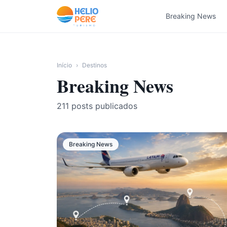
Pular para o conteúdo
Breaking News
Início
›
Destinos
Breaking News
211
posts publicados
Breaking News