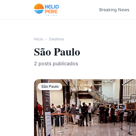
Pular para o conteúdo
Breaking News
Início
›
Destinos
São Paulo
2
posts publicados
São Paulo