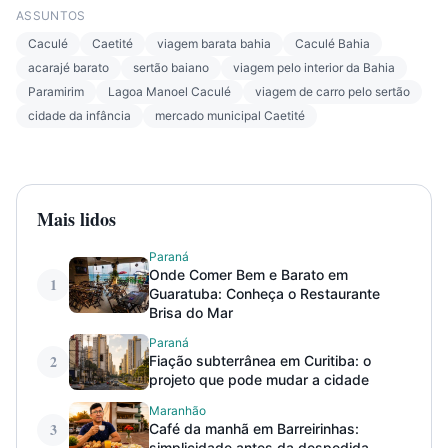
ASSUNTOS
Caculé
Caetité
viagem barata bahia
Caculé Bahia
acarajé barato
sertão baiano
viagem pelo interior da Bahia
Paramirim
Lagoa Manoel Caculé
viagem de carro pelo sertão
cidade da infância
mercado municipal Caetité
Mais lidos
Paraná
Onde Comer Bem e Barato em
1
Guaratuba: Conheça o Restaurante
Brisa do Mar
Paraná
2
Fiação subterrânea em Curitiba: o
projeto que pode mudar a cidade
Maranhão
3
Café da manhã em Barreirinhas:
simplicidade antes da despedida