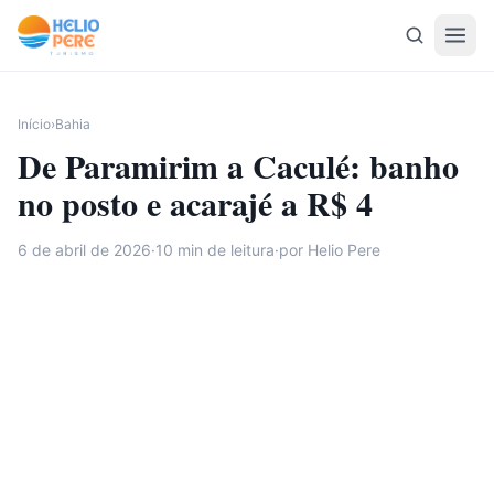
Pular para o conteúdo
Início
›
Bahia
De Paramirim a Caculé: banho
no posto e acarajé a R$ 4
6 de abril de 2026
·
10
min de leitura
·
por Helio Pere