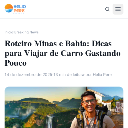
Pular para o conteúdo
Início
›
Breaking News
Roteiro Minas e Bahia: Dicas
para Viajar de Carro Gastando
Pouco
14 de dezembro de 2025
·
13
min de leitura
·
por Helio Pere