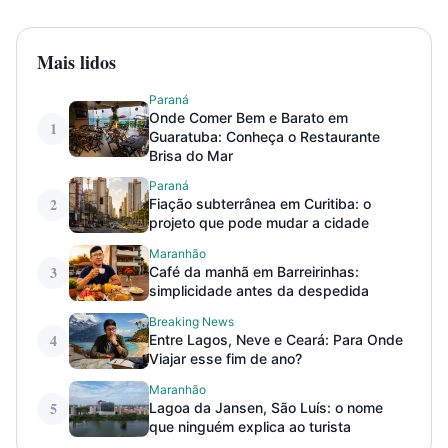
Mais lidos
Paraná
Onde Comer Bem e Barato em
1
Guaratuba: Conheça o Restaurante
Brisa do Mar
Paraná
2
Fiação subterrânea em Curitiba: o
projeto que pode mudar a cidade
Maranhão
3
Café da manhã em Barreirinhas:
simplicidade antes da despedida
Breaking News
4
Entre Lagos, Neve e Ceará: Para Onde
Viajar esse fim de ano?
Maranhão
5
Lagoa da Jansen, São Luís: o nome
que ninguém explica ao turista