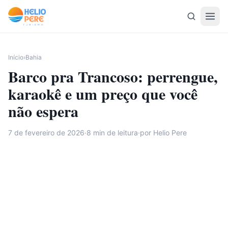
Pular para o conteúdo
Início
›
Bahia
Barco pra Trancoso: perrengue,
karaokê e um preço que você
não espera
7 de fevereiro de 2026
·
8
min de leitura
·
por Helio Pere