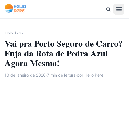
Pular para o conteúdo
Início
›
Bahia
Vai pra Porto Seguro de Carro?
Fuja da Rota de Pedra Azul
Agora Mesmo!
10 de janeiro de 2026
·
7
min de leitura
·
por Helio Pere