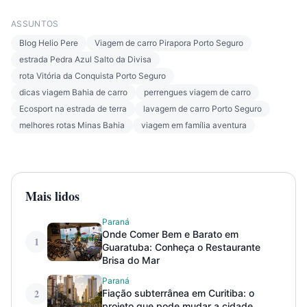
ASSUNTOS
Blog Helio Pere
Viagem de carro Pirapora Porto Seguro
estrada Pedra Azul Salto da Divisa
rota Vitória da Conquista Porto Seguro
dicas viagem Bahia de carro
perrengues viagem de carro
Ecosport na estrada de terra
lavagem de carro Porto Seguro
melhores rotas Minas Bahia
viagem em família aventura
Mais lidos
Paraná
Onde Comer Bem e Barato em
1
Guaratuba: Conheça o Restaurante
Brisa do Mar
Paraná
2
Fiação subterrânea em Curitiba: o
projeto que pode mudar a cidade