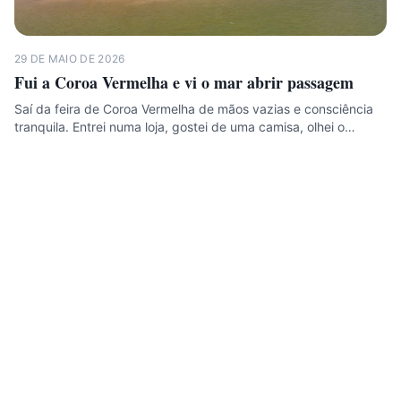
29 DE MAIO DE 2026
Fui a Coroa Vermelha e vi o mar abrir passagem
Saí da feira de Coroa Vermelha de mãos vazias e consciência
tranquila. Entrei numa loja, gostei de uma camisa, olhei o…
Helio Pere
Meu diário de viagem para te inspirar e motivar. Destinos,
dicas, rotas e o custo real de cada viagem — sem
propaganda enganosa.
Instagram
YouTube
TikTok
Facebook