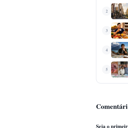
2
3
4
5
Comentári
Seja o primei