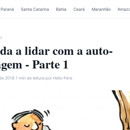
Paraná
Santa Catarina
Bahia
Ceará
Maranhão
Amazo
ws
a a lidar com a auto-
gem - Parte 1
de 2018
·
1
min de leitura
·
por Helio Pere