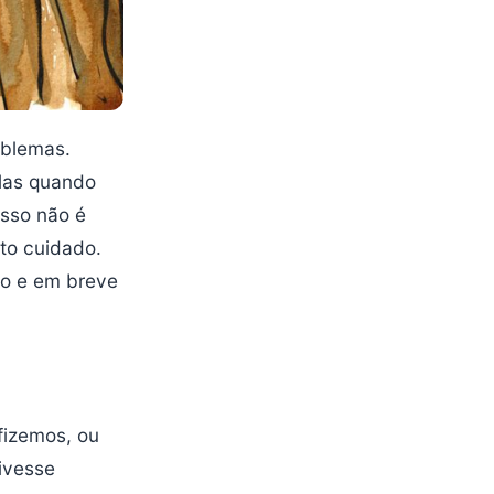
oblemas.
Mas quando
isso não é
to cuidado.
to e em breve
fizemos, ou
tivesse