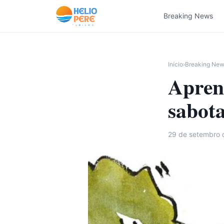
Pular para o conteúdo
Breaking News
Início
›
Breaking Ne
Aprend
sabota
29 de setembro 