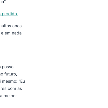
ma".
a perdido.
uitos anos.
o e em nada
o posso
o futuro,
si mesmo: "Eu
ares com as
 a melhor