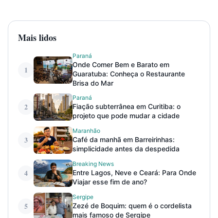
Mais lidos
Paraná
Onde Comer Bem e Barato em
1
Guaratuba: Conheça o Restaurante
Brisa do Mar
Paraná
2
Fiação subterrânea em Curitiba: o
projeto que pode mudar a cidade
Maranhão
3
Café da manhã em Barreirinhas:
simplicidade antes da despedida
Breaking News
4
Entre Lagos, Neve e Ceará: Para Onde
Viajar esse fim de ano?
Sergipe
5
Zezé de Boquim: quem é o cordelista
mais famoso de Sergipe