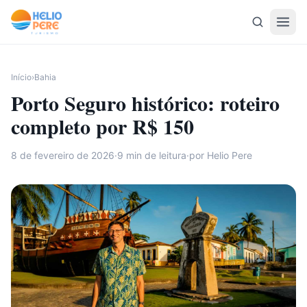
Pular para o conteúdo
Início
›
Bahia
Porto Seguro histórico: roteiro
completo por R$ 150
8 de fevereiro de 2026
·
9
min de leitura
·
por Helio Pere