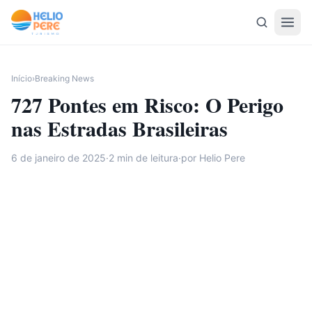
Pular para o conteúdo
Início
›
Breaking News
727 Pontes em Risco: O Perigo
nas Estradas Brasileiras
6 de janeiro de 2025
·
2
min de leitura
·
por Helio Pere