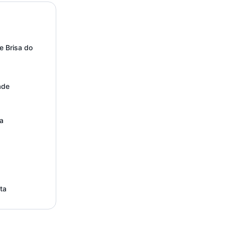
 Brisa do
ade
a
ta