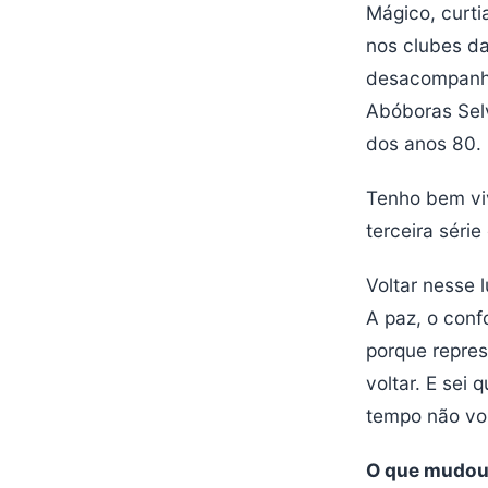
Mágico, curti
nos clubes da
desacompanhad
Abóboras Selv
dos anos 80.
Tenho bem vi
terceira série
Voltar nesse 
A paz, o confo
porque repres
voltar. E sei
tempo não vol
O que mudou