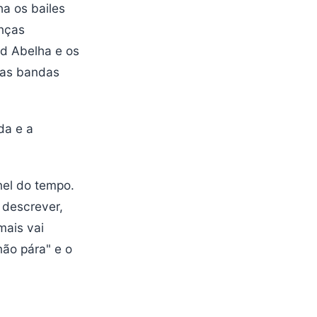
ha os bailes
anças
d Abelha e os
ras bandas
da e a
nel do tempo.
l descrever,
mais vai
não pára" e o