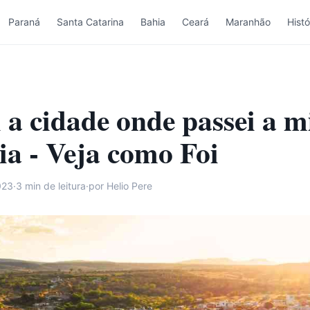
Paraná
Santa Catarina
Bahia
Ceará
Maranhão
Histó
i a cidade onde passei a 
ia - Veja como Foi
023
·
3
min de leitura
·
por Helio Pere