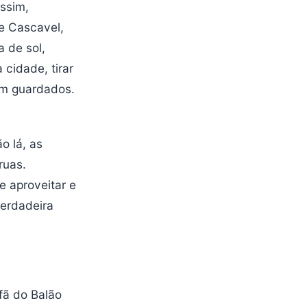
assim,
de Cascavel,
 de sol,
 cidade, tirar
em guardados.
o lá, as
ruas.
e aproveitar e
verdadeira
fã do Balão