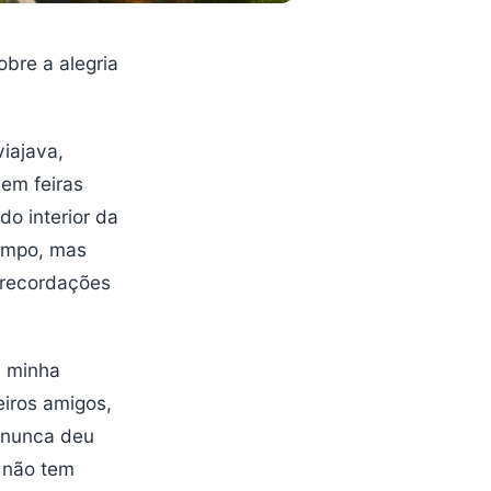
obre a alegria
iajava,
 em feiras
do interior da
tempo, mas
 recordações
u minha
eiros amigos,
s nunca deu
e não tem