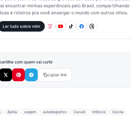
vai encontrar minhas experiêncais pelo Brasil, compartilhando
dicas e roteiros pra você enxergar o mundo com outros olhos.
Ler tudo sobre mim
rtilhe com quem vai curtir
copiar link
s
Bahia
viagem
autobiografico
Caculé
Infância
Escola