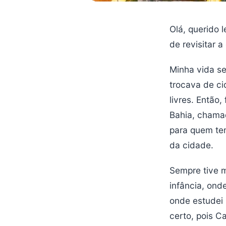
Olá, querido 
de revisitar 
Minha vida s
trocava de ci
livres. Então
Bahia, chama
para quem tem
da cidade.
Sempre tive m
infância, ond
onde estudei 
certo, pois C