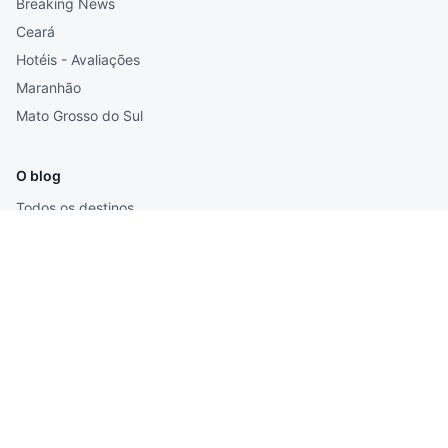
Breaking News
Ceará
Hotéis - Avaliações
Maranhão
Mato Grosso do Sul
O blog
Todos os destinos
Todos os posts
Buscar
RSS
Sobre
Contato
HELIO PERE TURISMO ©
2026
. Todos os direitos reservados.