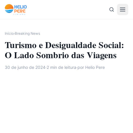
Pular para o conteúdo
Início
›
Breaking News
Turismo e Desigualdade Social:
O Lado Sombrio das Viagens
30 de junho de 2024
·
2
min de leitura
·
por Helio Pere