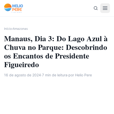
Pular para o conteúdo
Início
›
Amazonas
Manaus, Dia 3: Do Lago Azul à
Chuva no Parque: Descobrindo
os Encantos de Presidente
Figueiredo
16 de agosto de 2024
·
7
min de leitura
·
por Helio Pere