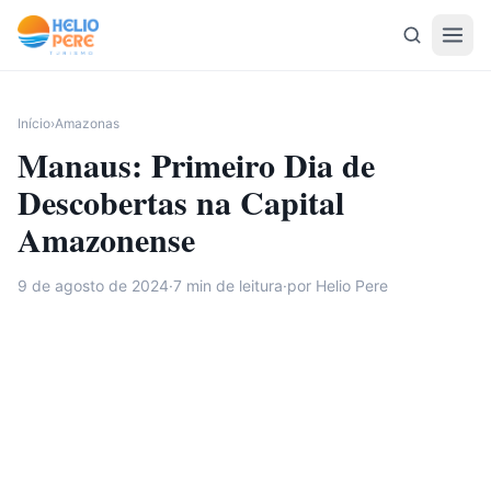
Pular para o conteúdo
Início
›
Amazonas
Manaus: Primeiro Dia de
Descobertas na Capital
Amazonense
9 de agosto de 2024
·
7
min de leitura
·
por Helio Pere