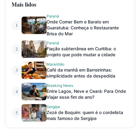
Mais lidos
Paraná
Onde Comer Bem e Barato em
1
Guaratuba: Conheça o Restaurante
Brisa do Mar
Paraná
2
Fiação subterrânea em Curitiba: o
projeto que pode mudar a cidade
Maranhão
3
Café da manhã em Barreirinhas:
simplicidade antes da despedida
Breaking News
4
Entre Lagos, Neve e Ceará: Para Onde
Viajar esse fim de ano?
Sergipe
5
Zezé de Boquim: quem é o cordelista
mais famoso de Sergipe