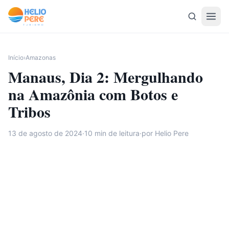
Pular para o conteúdo
Início
›
Amazonas
Manaus, Dia 2: Mergulhando
na Amazônia com Botos e
Tribos
13 de agosto de 2024
·
10
min de leitura
·
por Helio Pere