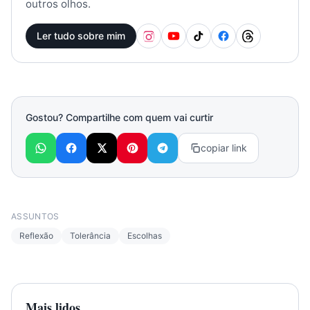
outros olhos.
Ler tudo sobre mim
Gostou? Compartilhe com quem vai curtir
copiar link
ASSUNTOS
Reflexão
Tolerância
Escolhas
Mais lidos