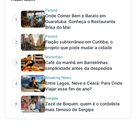
Paraná
Onde Comer Bem e Barato em
1
Guaratuba: Conheça o Restaurante
Brisa do Mar
Paraná
2
Fiação subterrânea em Curitiba: o
projeto que pode mudar a cidade
Maranhão
3
Café da manhã em Barreirinhas:
simplicidade antes da despedida
Breaking News
4
Entre Lagos, Neve e Ceará: Para Onde
Viajar esse fim de ano?
Sergipe
5
Zezé de Boquim: quem é o cordelista
mais famoso de Sergipe