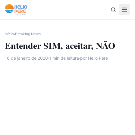
Pular para o conteúdo
Início
›
Breaking News
Entender SIM, aceitar, NÃO
16 de janeiro de 2020
·
1
min de leitura
·
por Helio Pere