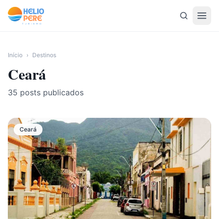
Pular para o conteúdo
Início
›
Destinos
Ceará
35
posts publicados
Ceará