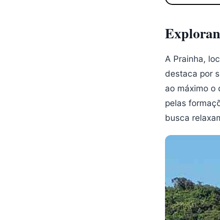
Exploran
A Prainha, lo
destaca por s
ao máximo o d
pelas formaçõ
busca relaxa