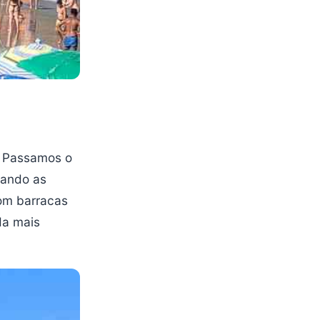
l. Passamos o
rando as
com barracas
da mais