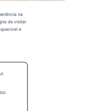
periência na
ria de visitar
squecível e
l.
dor.