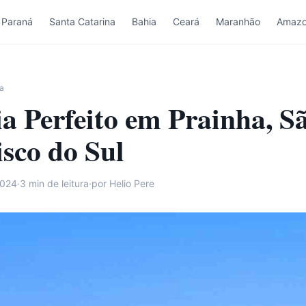
Paraná
Santa Catarina
Bahia
Ceará
Maranhão
Amazo
a
a Perfeito em Prainha, S
isco do Sul
2024
·
3
min de leitura
·
por Helio Pere