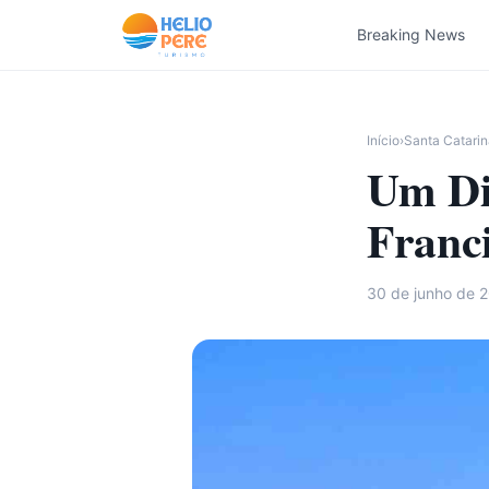
Pular para o conteúdo
Breaking News
Início
›
Santa Catarin
Um Di
Franc
30 de junho de 