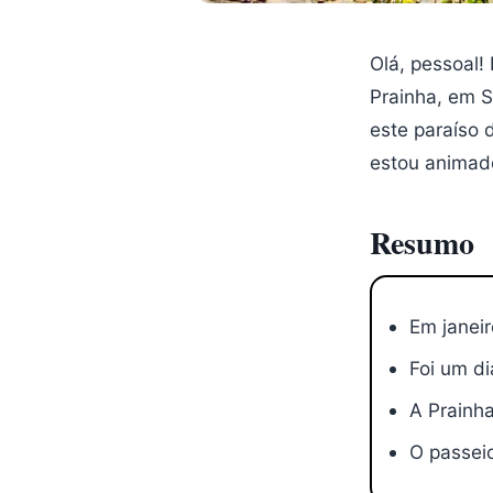
Olá, pessoal!
Prainha, em S
este paraíso 
estou animado
Resumo
Em janeir
Foi um di
A Prainh
O passeio