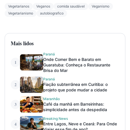
Vegetarianos
Veganos
comida saudável
Veganismo
Vegetarianismo
autobiografico
Mais lidos
Paraná
Onde Comer Bem e Barato em
1
Guaratuba: Conheça o Restaurante
Brisa do Mar
Paraná
2
Fiação subterrânea em Curitiba: o
projeto que pode mudar a cidade
Maranhão
3
Café da manhã em Barreirinhas:
simplicidade antes da despedida
Breaking News
4
Entre Lagos, Neve e Ceará: Para Onde
Viajar esse fim de ano?