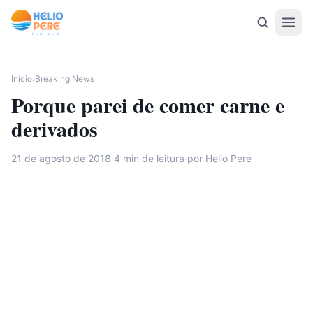
Pular para o conteúdo
Início
›
Breaking News
Porque parei de comer carne e
derivados
21 de agosto de 2018
·
4
min de leitura
·
por Helio Pere