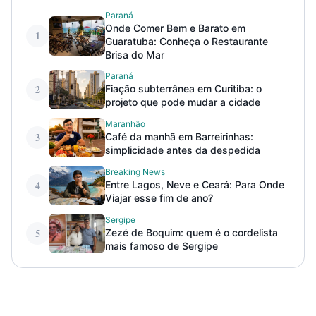
Paraná
Onde Comer Bem e Barato em
1
Guaratuba: Conheça o Restaurante
Brisa do Mar
Paraná
2
Fiação subterrânea em Curitiba: o
projeto que pode mudar a cidade
Maranhão
3
Café da manhã em Barreirinhas:
simplicidade antes da despedida
Breaking News
4
Entre Lagos, Neve e Ceará: Para Onde
Viajar esse fim de ano?
Sergipe
5
Zezé de Boquim: quem é o cordelista
mais famoso de Sergipe