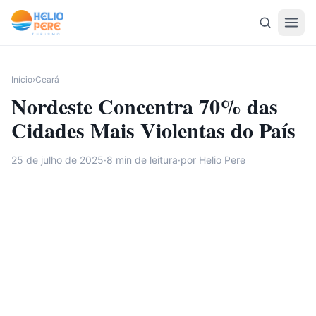
Pular para o conteúdo
Início
›
Ceará
Nordeste Concentra 70% das
Cidades Mais Violentas do País
25 de julho de 2025
·
8
min de leitura
·
por Helio Pere