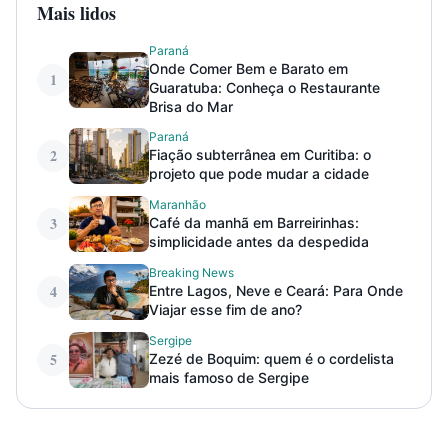
Mais lidos
Paraná
Onde Comer Bem e Barato em
1
Guaratuba: Conheça o Restaurante
Brisa do Mar
Paraná
2
Fiação subterrânea em Curitiba: o
projeto que pode mudar a cidade
Maranhão
3
Café da manhã em Barreirinhas:
simplicidade antes da despedida
Breaking News
4
Entre Lagos, Neve e Ceará: Para Onde
Viajar esse fim de ano?
Sergipe
5
Zezé de Boquim: quem é o cordelista
mais famoso de Sergipe