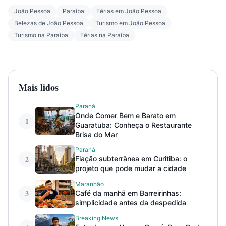
João Pessoa
Paraíba
Férias em João Pessoa
Belezas de João Pessoa
Turismo em João Pessoa
Turismo na Paraíba
Férias na Paraíba
Mais lidos
Paraná
Onde Comer Bem e Barato em
1
Guaratuba: Conheça o Restaurante
Brisa do Mar
Paraná
2
Fiação subterrânea em Curitiba: o
projeto que pode mudar a cidade
Maranhão
3
Café da manhã em Barreirinhas:
simplicidade antes da despedida
Breaking News