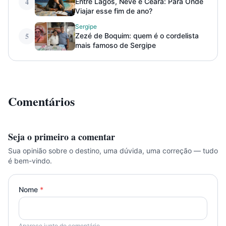
4
Entre Lagos, Neve e Ceará: Para Onde
Viajar esse fim de ano?
Sergipe
5
Zezé de Boquim: quem é o cordelista
mais famoso de Sergipe
Comentários
Seja o primeiro a comentar
Sua opinião sobre o destino, uma dúvida, uma correção — tudo
é bem-vindo.
Nome
*
Aparece junto do comentário.