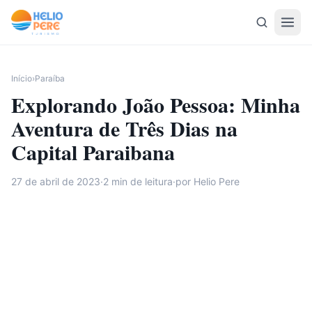
Pular para o conteúdo
Início
›
Paraíba
Explorando João Pessoa: Minha
Aventura de Três Dias na
Capital Paraibana
27 de abril de 2023
·
2
min de leitura
·
por Helio Pere