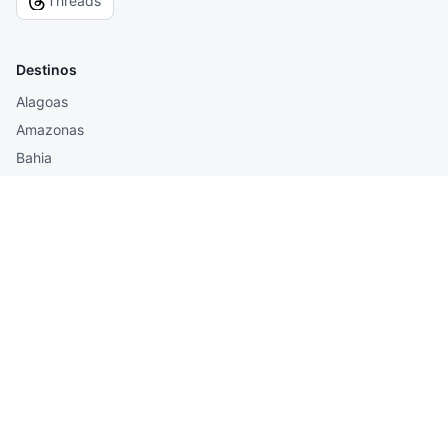
Threads
Destinos
Alagoas
Amazonas
Bahia
Breaking News
Ceará
Hotéis - Avaliações
Maranhão
Mato Grosso do Sul
O blog
Todos os destinos
Todos os posts
Buscar