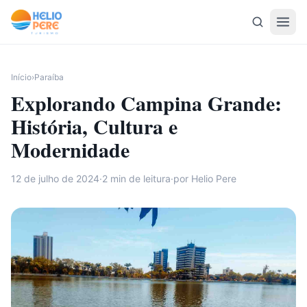
Pular para o conteúdo
Início
›
Paraíba
Explorando Campina Grande:
História, Cultura e
Modernidade
12 de julho de 2024
·
2
min de leitura
·
por Helio Pere