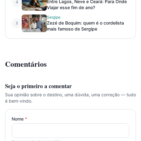
4
Entre Lagos, Neve e Ceará: Para Onde
Viajar esse fim de ano?
Sergipe
5
Zezé de Boquim: quem é o cordelista
mais famoso de Sergipe
Comentários
Seja o primeiro a comentar
Sua opinião sobre o destino, uma dúvida, uma correção — tudo
é bem-vindo.
Nome
*