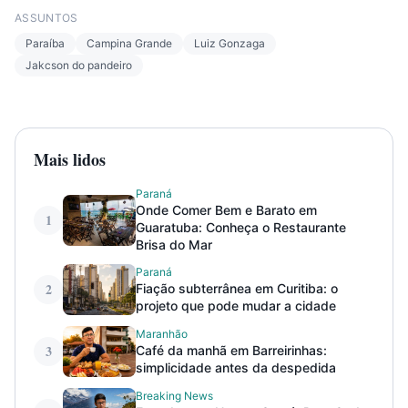
ASSUNTOS
Paraíba
Campina Grande
Luiz Gonzaga
Jakcson do pandeiro
Mais lidos
Paraná
Onde Comer Bem e Barato em
1
Guaratuba: Conheça o Restaurante
Brisa do Mar
Paraná
2
Fiação subterrânea em Curitiba: o
projeto que pode mudar a cidade
Maranhão
3
Café da manhã em Barreirinhas:
simplicidade antes da despedida
Breaking News