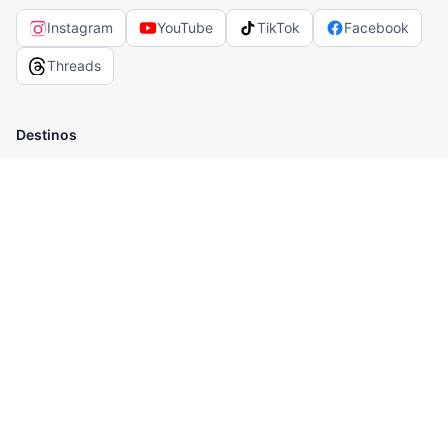
Instagram
YouTube
TikTok
Facebook
Threads
Destinos
Alagoas
Amazonas
Bahia
Breaking News
Ceará
Hotéis - Avaliações
Maranhão
Mato Grosso do Sul
O blog