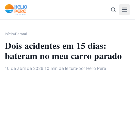
Pular para o conteúdo
Início
›
Paraná
Dois acidentes em 15 dias:
bateram no meu carro parado
10 de abril de 2026
·
10
min de leitura
·
por Helio Pere