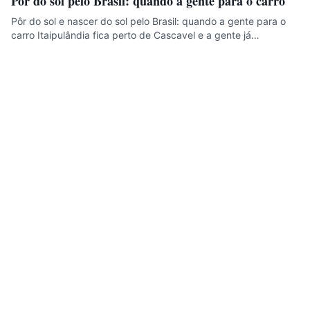
Pôr do sol pelo Brasil: quando a gente para o carro
Pôr do sol e nascer do sol pelo Brasil: quando a gente para o
carro Itaipulândia fica perto de Cascavel e a gente já…
Helio Pere
Meu diário de viagem para te inspirar e motivar. Destinos,
dicas, rotas e o custo real de cada viagem — sem
propaganda enganosa.
Instagram
YouTube
TikTok
Facebook
Threads
Destinos