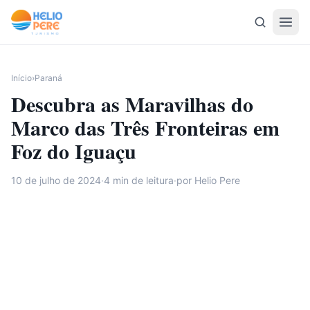
Pular para o conteúdo
Início
›
Paraná
Descubra as Maravilhas do
Marco das Três Fronteiras em
Foz do Iguaçu
10 de julho de 2024
·
4
min de leitura
·
por Helio Pere