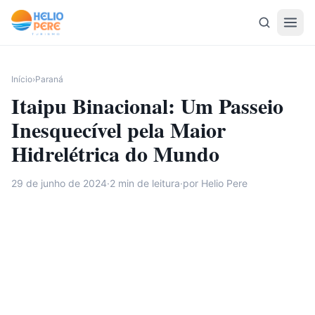
Pular para o conteúdo
Início
›
Paraná
Itaipu Binacional: Um Passeio
Inesquecível pela Maior
Hidrelétrica do Mundo
29 de junho de 2024
·
2
min de leitura
·
por Helio Pere