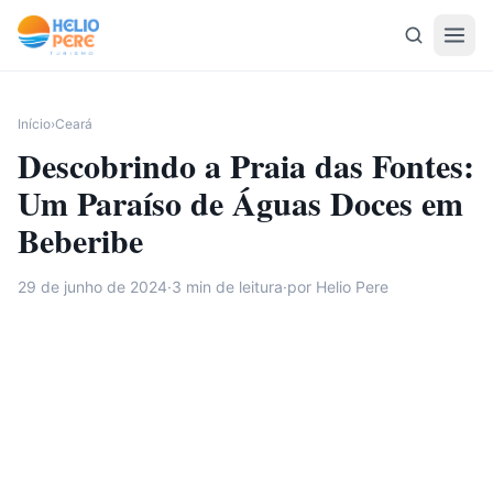
Pular para o conteúdo
Início
›
Ceará
Descobrindo a Praia das Fontes:
Um Paraíso de Águas Doces em
Beberibe
29 de junho de 2024
·
3
min de leitura
·
por Helio Pere