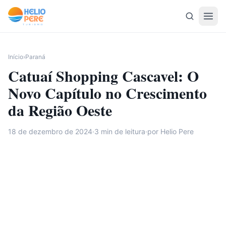
Pular para o conteúdo
Início
›
Paraná
Catuaí Shopping Cascavel: O
Novo Capítulo no Crescimento
da Região Oeste
18 de dezembro de 2024
·
3
min de leitura
·
por Helio Pere