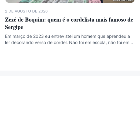
2 DE AGOSTO DE 2026
Zezé de Boquim: quem é o cordelista mais famoso de
Sergipe
Em março de 2023 eu entrevistei um homem que aprendeu a
ler decorando verso de cordel. Não foi em escola, não foi em…
Helio Pere
Meu diário de viagem para te inspirar e motivar. Destinos,
dicas, rotas e o custo real de cada viagem — sem
propaganda enganosa.
Instagram
YouTube
TikTok
Facebook
Threads