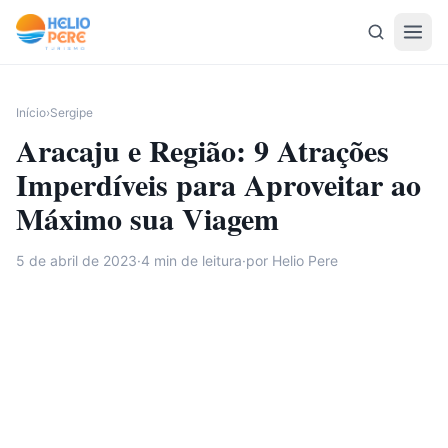
Pular para o conteúdo
Início
›
Sergipe
Aracaju e Região: 9 Atrações
Imperdíveis para Aproveitar ao
Máximo sua Viagem
5 de abril de 2023
·
4
min de leitura
·
por Helio Pere