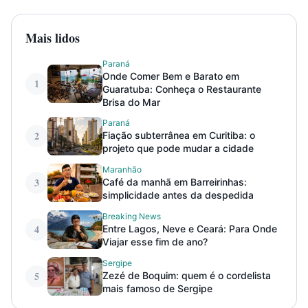
Mais lidos
Paraná
Onde Comer Bem e Barato em
1
Guaratuba: Conheça o Restaurante
Brisa do Mar
Paraná
2
Fiação subterrânea em Curitiba: o
projeto que pode mudar a cidade
Maranhão
3
Café da manhã em Barreirinhas:
simplicidade antes da despedida
Breaking News
4
Entre Lagos, Neve e Ceará: Para Onde
Viajar esse fim de ano?
Sergipe
5
Zezé de Boquim: quem é o cordelista
mais famoso de Sergipe