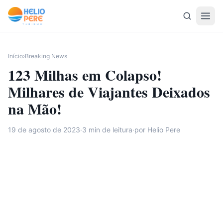
Pular para o conteúdo
Início
›
Breaking News
123 Milhas em Colapso!
Milhares de Viajantes Deixados
na Mão!
19 de agosto de 2023
·
3
min de leitura
·
por Helio Pere