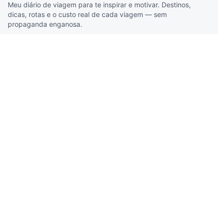
Meu diário de viagem para te inspirar e motivar. Destinos,
dicas, rotas e o custo real de cada viagem — sem
propaganda enganosa.
Instagram
YouTube
TikTok
Facebook
Threads
Destinos
Alagoas
Amazonas
Bahia
Breaking News
Ceará
Hotéis - Avaliações
Maranhão
Mato Grosso do Sul