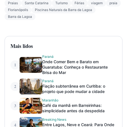
Praias
Santa Catarina
Turismo
Férias
viagem
praia
Florianópolis
Piscinas Naturais da Barra da Lagoa
Barra da Lagoa
Mais lidos
Paraná
Onde Comer Bem e Barato em
1
Guaratuba: Conheça o Restaurante
Brisa do Mar
Paraná
2
Fiação subterrânea em Curitiba: o
projeto que pode mudar a cidade
Maranhão
3
Café da manhã em Barreirinhas:
simplicidade antes da despedida
Breaking News
4
Entre Lagos, Neve e Ceará: Para Onde