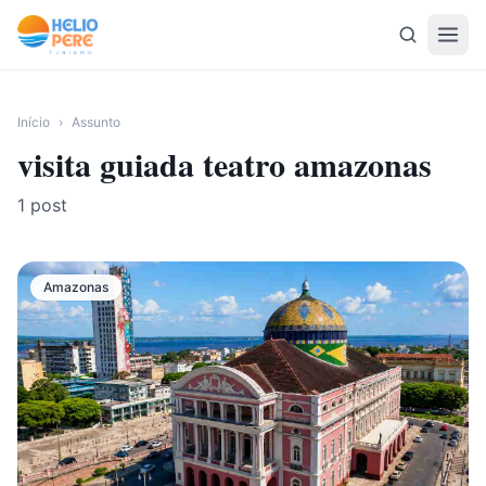
Pular para o conteúdo
Início
›
Assunto
visita guiada teatro amazonas
1
post
Amazonas