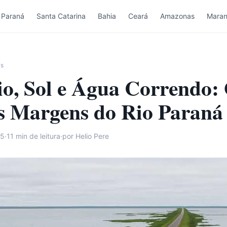
Paraná
Santa Catarina
Bahia
Ceará
Amazonas
Mara
ws
io, Sol e Água Correndo:
às Margens do Rio Paraná
25
·
11
min de leitura
·
por Helio Pere