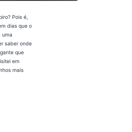
iro? Pois é,
tem dias que o
, uma
er saber onde
igante que
isitei em
inhos mais