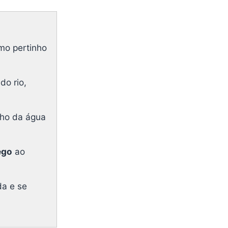
smo pertinho
o rio,
lho da água
ego
ao
da e se