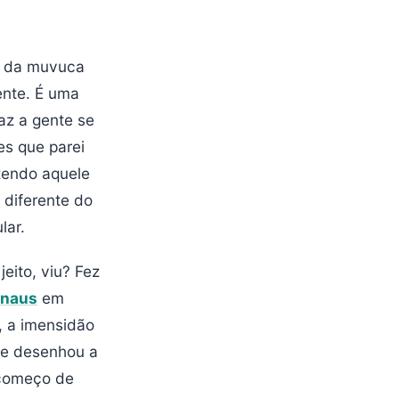
a da muvuca
ente. É uma
faz a gente se
es que parei
azendo aquele
diferente do
lar.
eito, viu? Fez
naus
em
, a imensidão
que desenhou a
m começo de