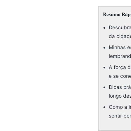
Resumo Rápi
Descubr
da cidad
Minhas e
lembrand
A força d
e se con
Dicas prá
longo des
Como a i
sentir be