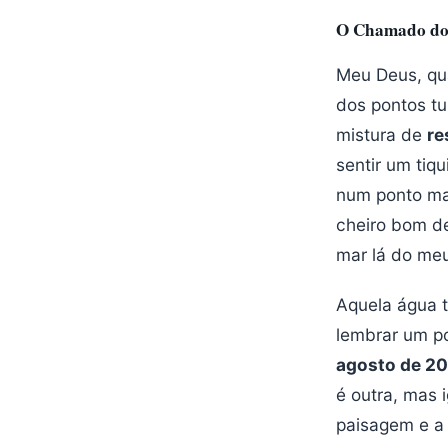
O Chamado do 
Meu Deus, qu
dos pontos tu
mistura de
re
sentir um tiq
num ponto mai
cheiro bom d
mar lá do me
Aquela água t
lembrar um p
agosto de 2
é outra, mas
paisagem e a 