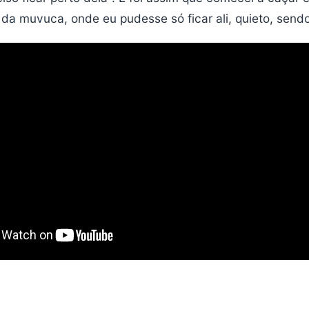
 da muvuca, onde eu pudesse só ficar ali, quieto, sen