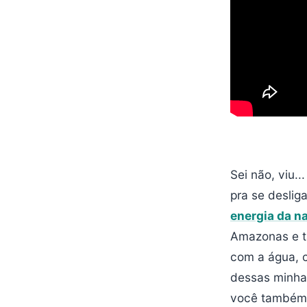
Sei não, viu.
pra se deslig
energia da n
Amazonas e ta
com a água, c
dessas minha
você também 