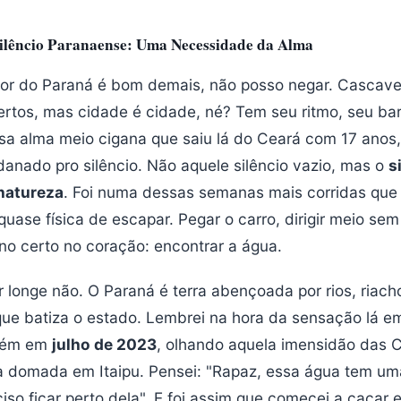
Silêncio Paranaense: Uma Necessidade da Alma
rior do Paraná é bom demais, não posso negar. Cascav
rtos, mas cidade é cidade, né? Tem seu ritmo, seu bar
sa alma meio cigana que saiu lá do Ceará com 17 anos,
danado pro silêncio. Não aquele silêncio vazio, mas o
s
natureza
. Foi numa dessas semanas mais corridas que 
uase física de escapar. Pegar o carro, dirigir meio se
o certo no coração: encontrar a água.
r longe não. O Paraná é terra abençoada por rios, riacho
que batiza o estado. Lembrei na hora da sensação lá 
bém em
julho de 2023
, olhando aquela imensidão das C
a domada em Itaipu. Pensei: "Rapaz, essa água tem um
eciso ficar perto dela". E foi assim que comecei a caçar