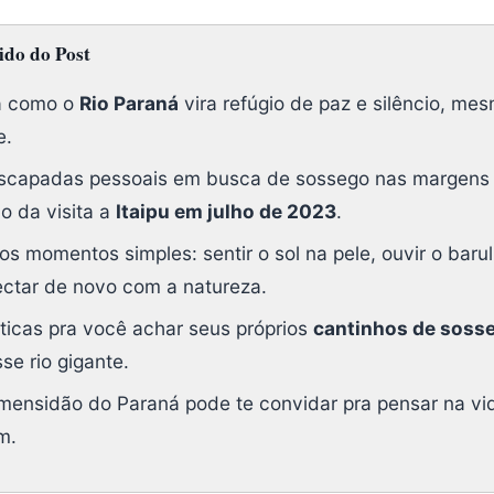
do do Post
a como o
Rio Paraná
vira refúgio de paz e silêncio, me
e.
scapadas pessoais em busca de sossego nas margens d
o da visita a
Itaipu em julho de 2023
.
os momentos simples: sentir o sol na pele, ouvir o baru
ectar de novo com a natureza.
ticas pra você achar seus próprios
cantinhos de soss
se rio gigante.
mensidão do Paraná pode te convidar pra pensar na vi
m.