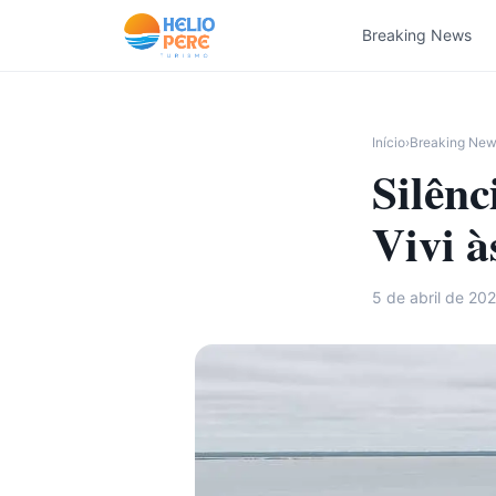
Pular para o conteúdo
Breaking News
Início
›
Breaking Ne
Silênc
Vivi 
5 de abril de 20