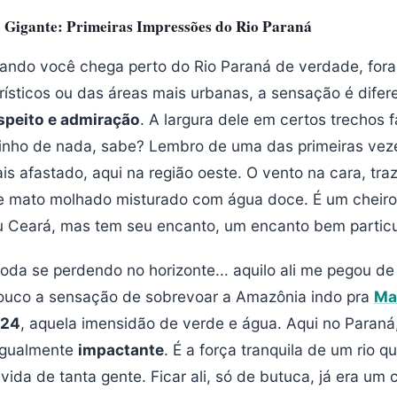
Gigante: Primeiras Impressões do Rio Paraná
ando você chega perto do Rio Paraná de verdade, for
rísticos ou das áreas mais urbanas, a sensação é difer
speito e admiração
. A largura dele em certos trechos 
uinho de nada, sabe? Lembro de uma das primeiras vez
s afastado, aqui na região oeste. O vento na cara, tr
e mato molhado misturado com água doce. É um cheiro 
u Ceará, mas tem seu encanto, um encanto bem particu
oda se perdendo no horizonte... aquilo ali me pegou de j
ouco a sensação de sobrevoar a Amazônia indo pra
Ma
024
, aquela imensidão de verde e água. Aqui no Paraná
 igualmente
impactante
. É a força tranquila de um rio 
vida de tanta gente. Ficar ali, só de butuca, já era u