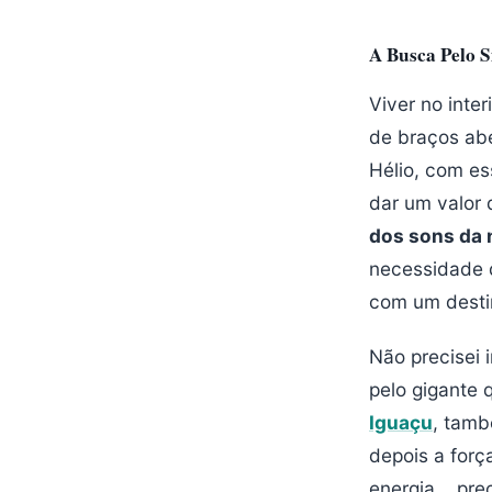
A Busca Pelo 
Viver no inte
de braços abe
Hélio, com es
dar um valor 
dos sons da 
necessidade q
com um destin
Não precisei i
pelo gigante 
Iguaçu
, tam
depois a forç
energia... pr