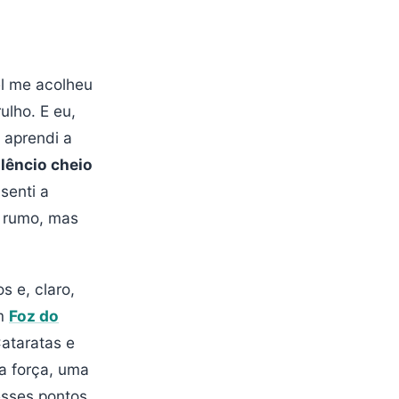
el me acolheu
ulho. E eu,
 aprendi a
ilêncio cheio
senti a
m rumo, mas
s e, claro,
em
Foz do
ataratas e
a força, uma
 esses pontos