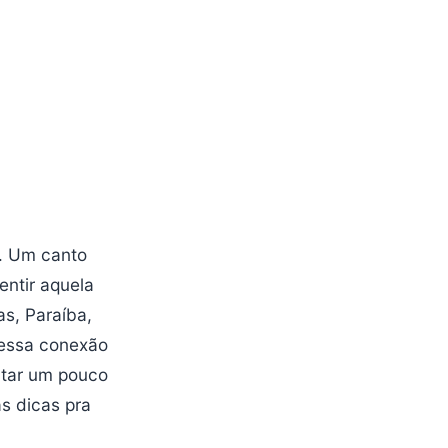
i. Um canto
entir aquela
as, Paraíba,
 essa conexão
ntar um pouco
s dicas pra