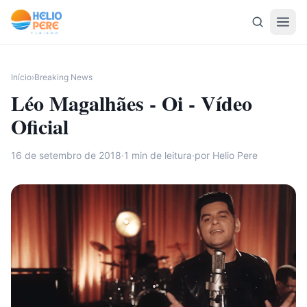
Pular para o conteúdo
Início
›
Breaking News
Léo Magalhães - Oi - Vídeo
Oficial
16 de setembro de 2018
·
1
min de leitura
·
por Helio Pere