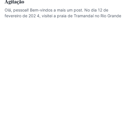
Agitação
Olá, pessoal! Bem-vindos a mais um post. No dia 12 de
fevereiro de 202 4, visitei a praia de Tramandaí no Rio Grande
do…
Helio Pere
Meu diário de viagem para te inspirar e motivar. Destinos,
dicas, rotas e o custo real de cada viagem — sem
propaganda enganosa.
Instagram
YouTube
TikTok
Facebook
Threads