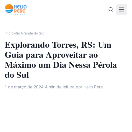
Pular para o conteúdo
Início
›
Rio Grande do Sul
Explorando Torres, RS: Um
Guia para Aproveitar ao
Máximo um Dia Nessa Pérola
do Sul
1 de março de 2024
·
4
min de leitura
·
por Helio Pere