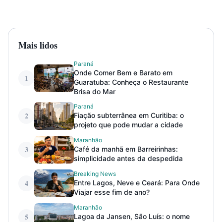
Mais lidos
Paraná
Onde Comer Bem e Barato em
1
Guaratuba: Conheça o Restaurante
Brisa do Mar
Paraná
2
Fiação subterrânea em Curitiba: o
projeto que pode mudar a cidade
Maranhão
3
Café da manhã em Barreirinhas:
simplicidade antes da despedida
Breaking News
4
Entre Lagos, Neve e Ceará: Para Onde
Viajar esse fim de ano?
Maranhão
5
Lagoa da Jansen, São Luís: o nome