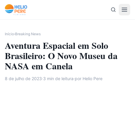
Pular para o conteúdo
Início
›
Breaking News
Aventura Espacial em Solo
Brasileiro: O Novo Museu da
NASA em Canela
8 de julho de 2023
·
3
min de leitura
·
por Helio Pere