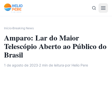
Pular para o conteúdo
Início
›
Breaking News
Amparo: Lar do Maior
Telescópio Aberto ao Público do
Brasil
1 de agosto de 2023
·
2
min de leitura
·
por Helio Pere