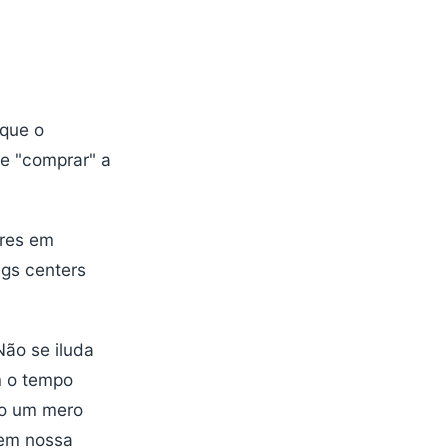
 que o
se "comprar" a
bres em
ngs centers
Não se iluda
m o tempo
mo um mero
 em nossa