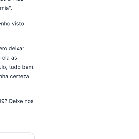
omia".
enho visto
ero deixar
rola as
ulo, tudo bem.
enha certeza
19? Deixe nos