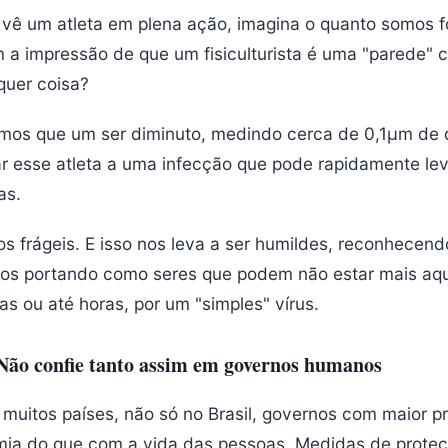
vê um atleta em plena ação, imagina o quanto somos f
a impressão de que um fisiculturista é uma "parede" 
lquer coisa?
mos que um ser diminuto, medindo cerca de 0,1µm de 
r esse atleta a uma infecção que pode rapidamente lev
as.
s frágeis. E isso nos leva a ser humildes, reconhecen
nos portando como seres que podem não estar mais aqu
as ou até horas, por um "simples" vírus.
 Não confie tanto assim em governos humanos
m muitos países, não só no Brasil, governos com maior 
ia do que com a vida das pessoas. Medidas de proteç