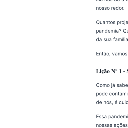
nosso redor.
Quantos proje
pandemia? Qua
da sua famíli
Então, vamos 
Lição N° 1 -
Como já sabe
pode contamin
de nós, é cui
Essa pandemi
nossas ações 