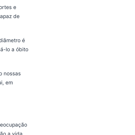
ortes e
capaz de
diâmetro é
á-lo a óbito
do nossas
i, em
preocupação
ão a vida