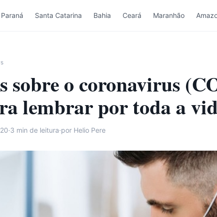
Paraná
Santa Catarina
Bahia
Ceará
Maranhão
Amazo
ws
es sobre o coronavirus (
ra lembrar por toda a vi
020
·
3
min de leitura
·
por Helio Pere