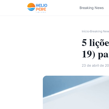
Pular para o conteúdo
Breaking News
Início
›
Breaking Ne
5 liçõ
19) pa
23 de abril de 2