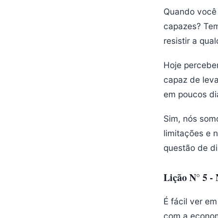
Quando você 
capazes? Tem 
resistir a qua
Hoje percebe
capaz de leva
em poucos di
Sim, nós somo
limitações e 
questão de di
Lição N° 5 -
É fácil ver e
com a econom