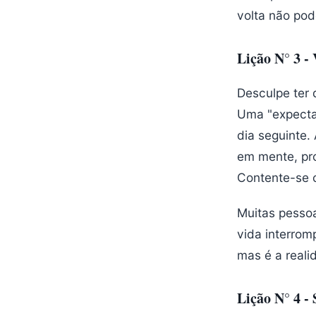
volta não pod
Lição N° 3 - 
Desculpe ter 
Uma "expectat
dia seguinte.
em mente, pro
Contente-se c
Muitas pessoa
vida interromp
mas é a reali
Lição N° 4 -