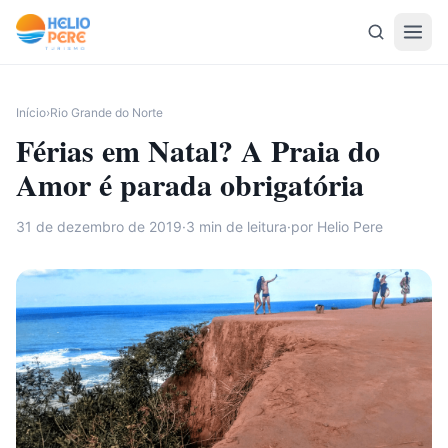
Pular para o conteúdo
Início
›
Rio Grande do Norte
Férias em Natal? A Praia do
Amor é parada obrigatória
31 de dezembro de 2019
·
3
min de leitura
·
por Helio Pere