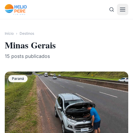
Pular para o conteúdo
Início
›
Destinos
Minas Gerais
15
posts publicados
Paraná