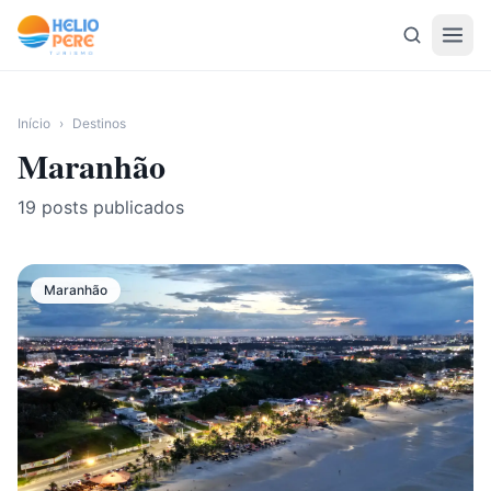
Pular para o conteúdo
Início
›
Destinos
Maranhão
19
posts publicados
Maranhão