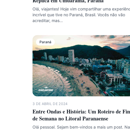
Réplica em Umuarama, Paraná
Olá, viajantes! Hoje vim compartilhar uma experiên
incrível que tive no Paraná, Brasil. Vocês não vão
acreditar, mas…
Paraná
3 DE ABRIL DE 2024
Entre Ondas e História: Um Roteiro de Fi
de Semana no Litoral Paranaense
Olá pessoal. Sejam bem-vindos a mais um post. Na