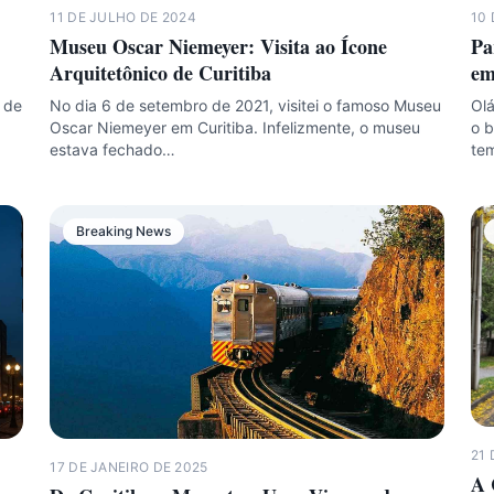
11 DE JULHO DE 2024
10 
Museu Oscar Niemeyer: Visita ao Ícone
Pa
Arquitetônico de Curitiba
em
 de
No dia 6 de setembro de 2021, visitei o famoso Museu
Olá
Oscar Niemeyer em Curitiba. Infelizmente, o museu
o b
estava fechado…
te
Breaking News
21
17 DE JANEIRO DE 2025
A 