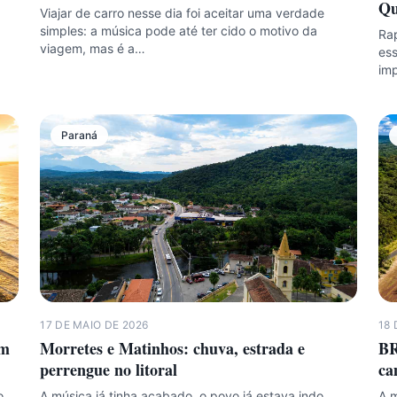
Qu
Viajar de carro nesse dia foi aceitar uma verdade
simples: a música pode até ter cido o motivo da
Rap
viagem, mas é a…
ess
imp
Paraná
17 DE MAIO DE 2026
18 
om
Morretes e Matinhos: chuva, estrada e
BR
perrengue no litoral
ca
o
A música já tinha acabado, o povo já estava indo
A m