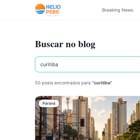
Pular para o conteúdo
Breaking News
Buscar no blog
50
posts encontrados
para
“
curitiba
”
Paraná