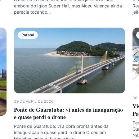
embora do Igloo Super Hall, mas Alceu Valença ainda
Rou
parecia tocando…
jei
Paraná
30 
29 DE ABRIL DE 2026
Vi
Ponte de Guaratuba: vi antes da inauguração
Pa
e quase perdi o drone
Peg
Ponte de Guaratuba: vi a obra pronta antes da
Gu
inauguração e quase perdi o drone O céu em
Ne
Matinhos estava daquele jeito…