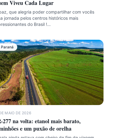
em Viveu Cada Lugar
az, que alegria poder compartilhar com vocês
a jornada pelos centros históricos mais
ressionantes do Brasil !…
Paraná
DE MAIO DE 2026
-277 na volta: etanol mais barato,
minhões e um puxão de orelha
ala ainda estava com cheiro de fim de viagem.