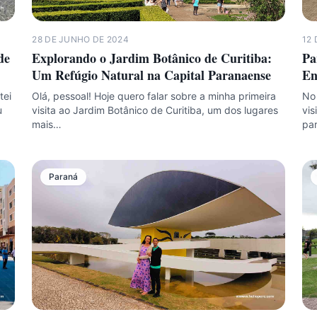
28 DE JUNHO DE 2024
12 
de
Explorando o Jardim Botânico de Curitiba:
Pa
Um Refúgio Natural na Capital Paranaense
En
tei
Olá, pessoal! Hoje quero falar sobre a minha primeira
No 
u
visita ao Jardim Botânico de Curitiba, um dos lugares
vis
mais…
pa
Paraná