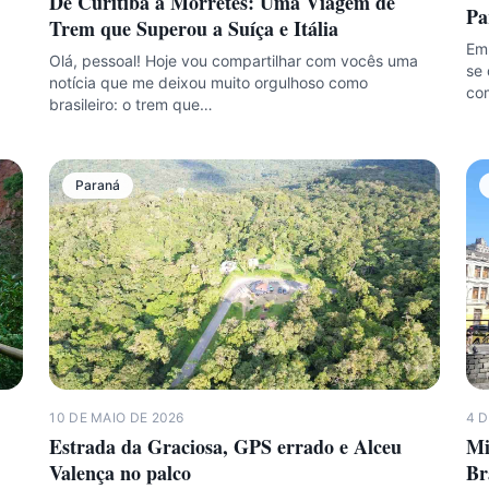
De Curitiba a Morretes: Uma Viagem de
Pa
Trem que Superou a Suíça e Itália
Em 
Olá, pessoal! Hoje vou compartilhar com vocês uma
se 
notícia que me deixou muito orgulhoso como
co
brasileiro: o trem que…
Paraná
10 DE MAIO DE 2026
4 D
Estrada da Graciosa, GPS errado e Alceu
Mi
Valença no palco
Br